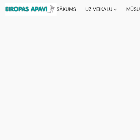
SĀKUMS
UZ VEIKALU
MŪSU 