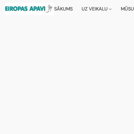
SĀKUMS
UZ VEIKALU
MŪSU 