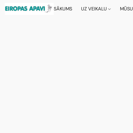
SĀKUMS
UZ VEIKALU
MŪSU 