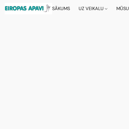
SĀKUMS
UZ VEIKALU
MŪSU 