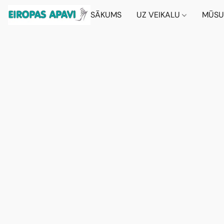
SĀKUMS
UZ VEIKALU
MŪSU 