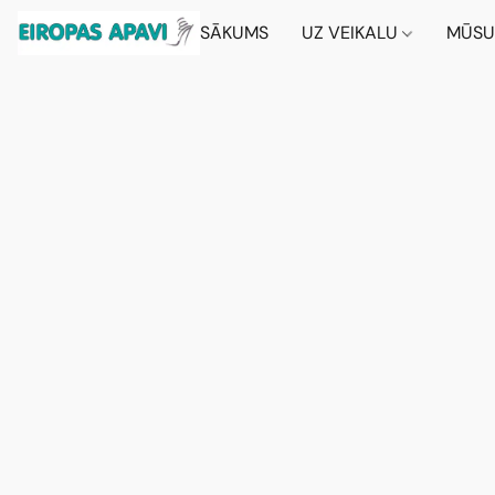
SĀKUMS
UZ VEIKALU
MŪSU 