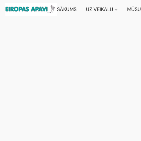
SĀKUMS
UZ VEIKALU
MŪSU 