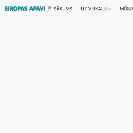
SĀKUMS
UZ VEIKALU
MŪSU 