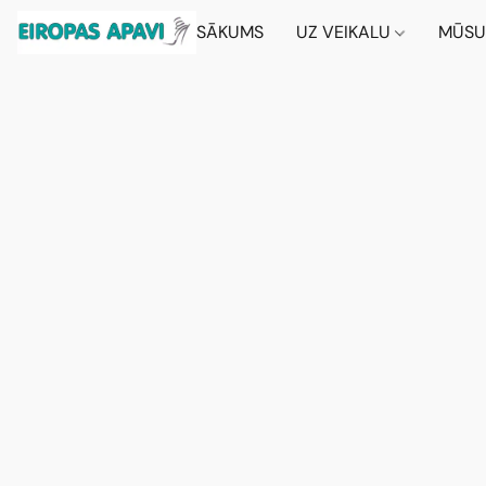
SĀKUMS
UZ VEIKALU
MŪSU 