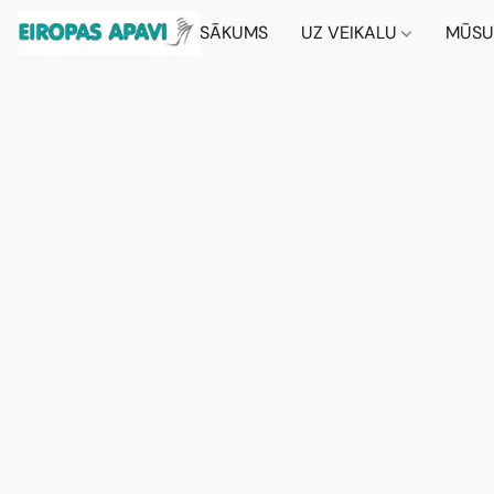
SĀKUMS
UZ VEIKALU
MŪSU 