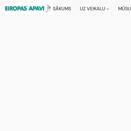
SĀKUMS
UZ VEIKALU
MŪSU 