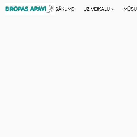
SĀKUMS
UZ VEIKALU
MŪSU 