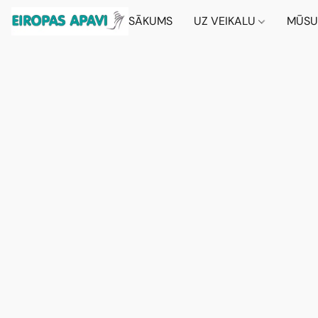
SĀKUMS
UZ VEIKALU
MŪSU 