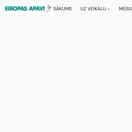
SĀKUMS
UZ VEIKALU
MŪSU 