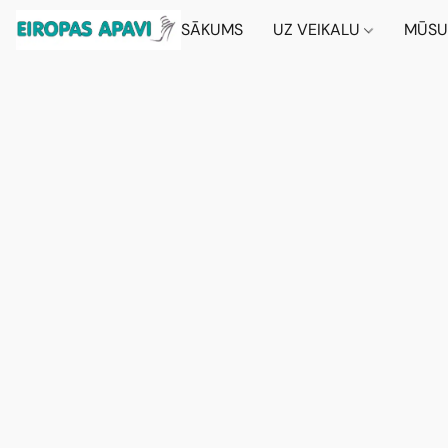
SĀKUMS
UZ VEIKALU
MŪSU 