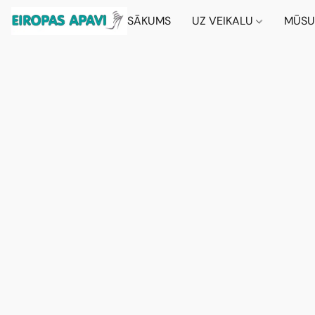
SĀKUMS
UZ VEIKALU
MŪSU 