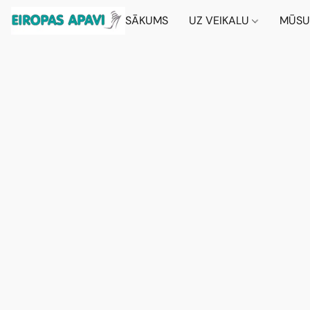
SĀKUMS
UZ VEIKALU
MŪSU 