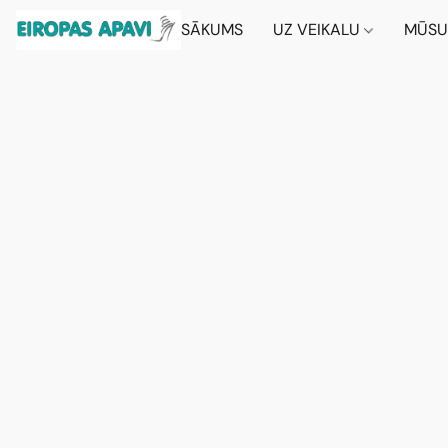
SĀKUMS
UZ VEIKALU
MŪSU 