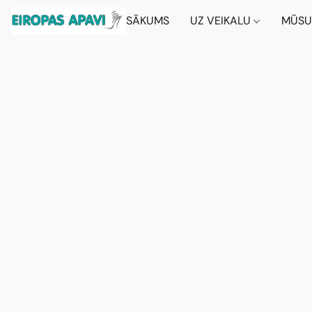
SĀKUMS
UZ VEIKALU
MŪSU 