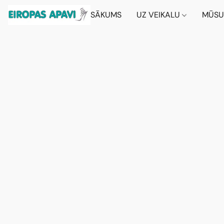
SĀKUMS
UZ VEIKALU
MŪSU 