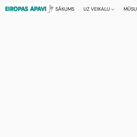
SĀKUMS
UZ VEIKALU
MŪSU 