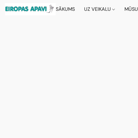
SĀKUMS
UZ VEIKALU
MŪSU 