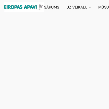
SĀKUMS
UZ VEIKALU
MŪSU 