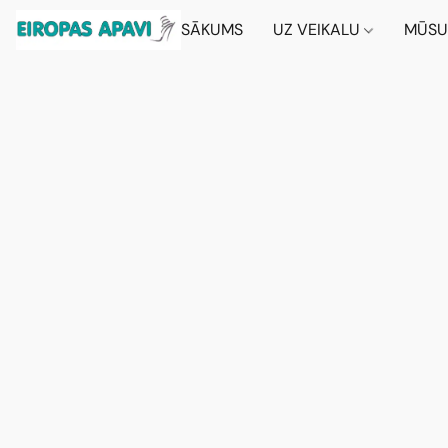
SĀKUMS
UZ VEIKALU
MŪSU 