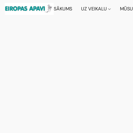
SĀKUMS
UZ VEIKALU
MŪSU 