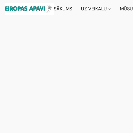
SĀKUMS
UZ VEIKALU
MŪSU 