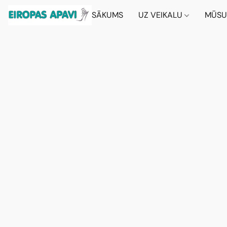
SĀKUMS
UZ VEIKALU
MŪSU 