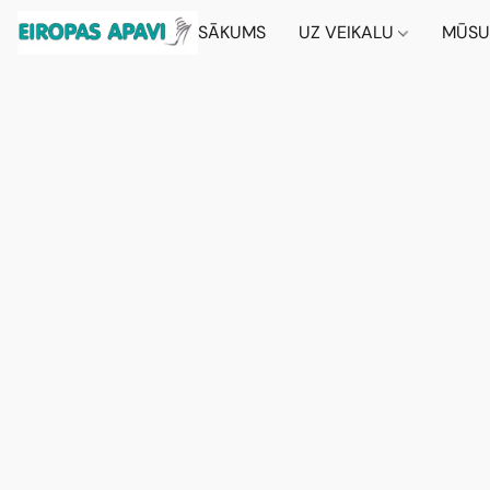
SĀKUMS
UZ VEIKALU
MŪSU 