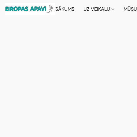
SĀKUMS
UZ VEIKALU
MŪSU 