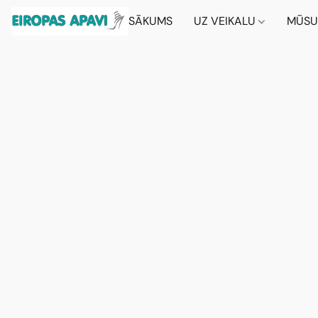
SĀKUMS
UZ VEIKALU
MŪSU 