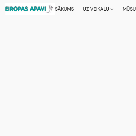
SĀKUMS
UZ VEIKALU
MŪSU 