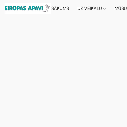
SĀKUMS
UZ VEIKALU
MŪSU 