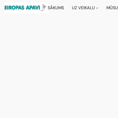
SĀKUMS
UZ VEIKALU
MŪSU 