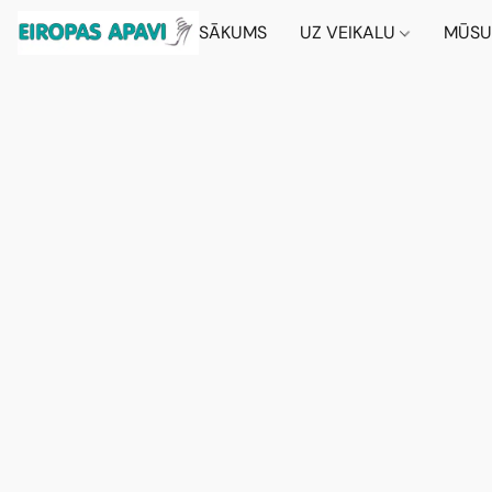
SĀKUMS
UZ VEIKALU
MŪSU 