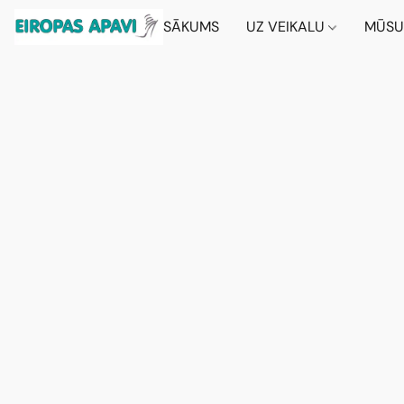
SĀKUMS
UZ VEIKALU
MŪSU 