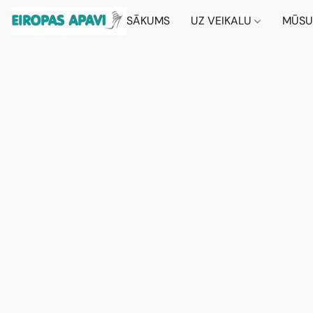
SĀKUMS
UZ VEIKALU
MŪSU 