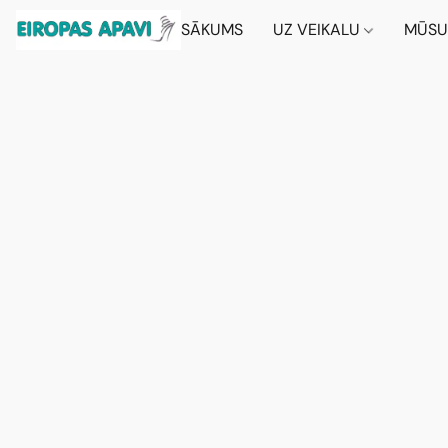
SĀKUMS
UZ VEIKALU
MŪSU 