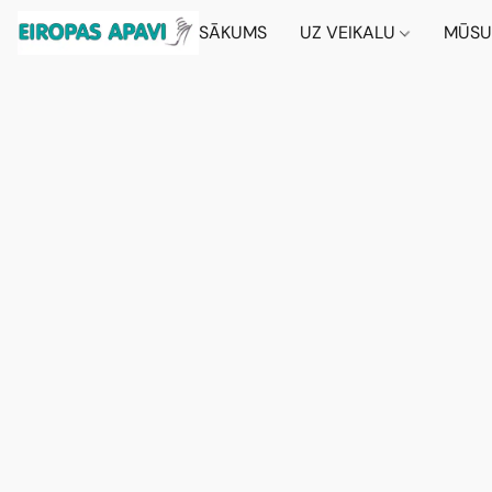
SĀKUMS
UZ VEIKALU
MŪSU 