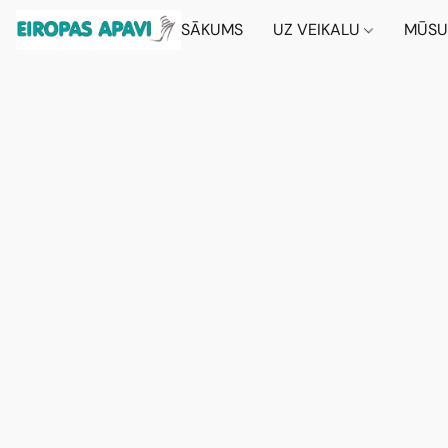
SĀKUMS
UZ VEIKALU
MŪSU 