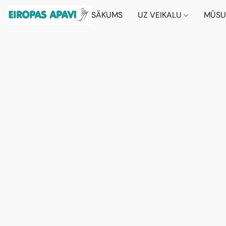
SĀKUMS
UZ VEIKALU
MŪSU 