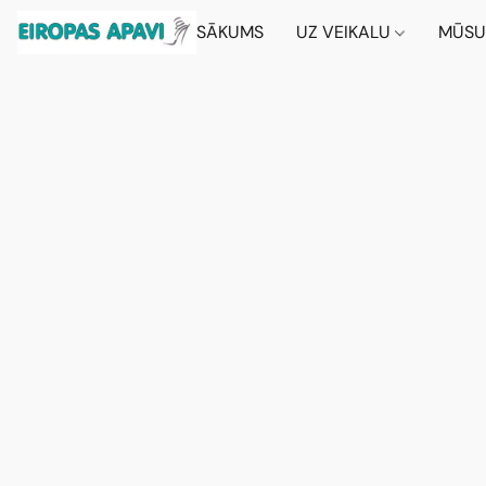
SĀKUMS
UZ VEIKALU
MŪSU 