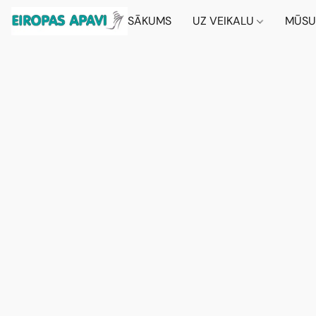
SĀKUMS
UZ VEIKALU
MŪSU 