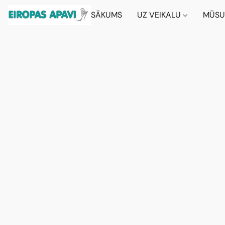
SĀKUMS
UZ VEIKALU
MŪSU 