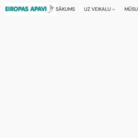
SĀKUMS
UZ VEIKALU
MŪSU 