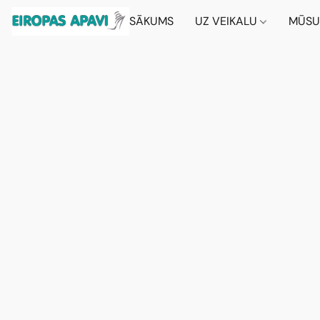
SĀKUMS
UZ VEIKALU
MŪSU 