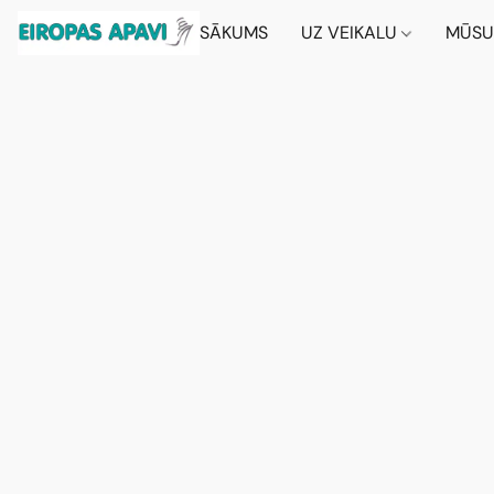
SĀKUMS
UZ VEIKALU
MŪSU 