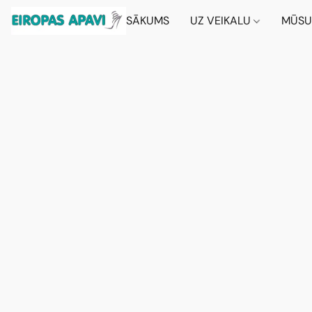
SĀKUMS
UZ VEIKALU
MŪSU 