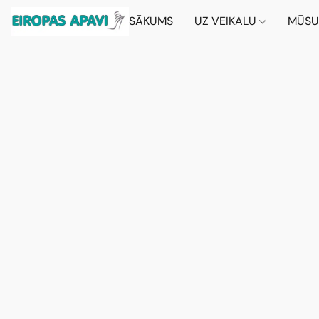
SĀKUMS
UZ VEIKALU
MŪSU 