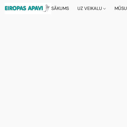
SĀKUMS
UZ VEIKALU
MŪSU 