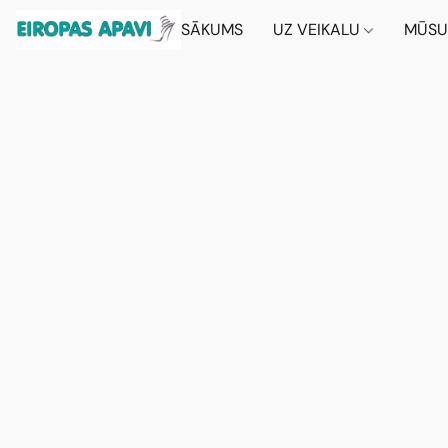
SĀKUMS
UZ VEIKALU
MŪSU 